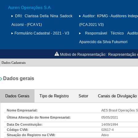
Auren Operações S.A.
DRI:
Clarissa Della Nina Sadock
Auditor:
KPMG - Auditores Indep
Accorsi - (FCA V1)
(FCA 2021 V3)
Formulário Cadastral - 2021 - V3
Responsável Técnico Audito
Aparecido da Silva Fukumori
Motivo de Reapresentação:
Reapresentação e