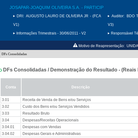
JOSAPAR-JOAQUIM OLIVEIRA S.A. - PARTICIP
DRI:
AUGUSTO LAURO DE OLIVEIRA JR - (FCA
Auditor:
BDO Tr
V1)
V3)
Informações Trimestrais - 30/06/2011 - V2
Responsável Téc
Motivo de Reapresentação:
UNIDA