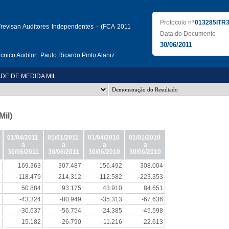
Protocolo nº
013285ITR
evisan Auditores Independentes - (FCA 2011
Data do Documento
30/06/2011
nico Auditor:
Paulo Ricardo Pinto Alaniz
DE DE MEDIDA MIL