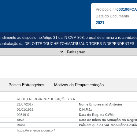
Protocolo nº
003190FCA
Data do Documento
2021
ndimento ao disposto no Artigo 31 da IN CVM 308, o qual determina a rotatividad
u a contratação da DELOITTE TOUCHE TOHMATSU AUDITORES INDEPENDENTES