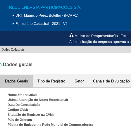
REDE ENERGIA PARTICIPAÇÕES S.A.
DRI:
Maurício Perez Botelho - (FCA V1)
Formulário Cadastral - 2021 - V2
Motivo de Reapresentação:
Em ate
Administração da empresa aprovo