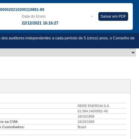
000020210200110881-80
Data do Envio
-
Salvar em PDF
22/12/2021 16:16:27
e dos auditores independentes a cada período de 5 (cinco) anos, o Conselho de