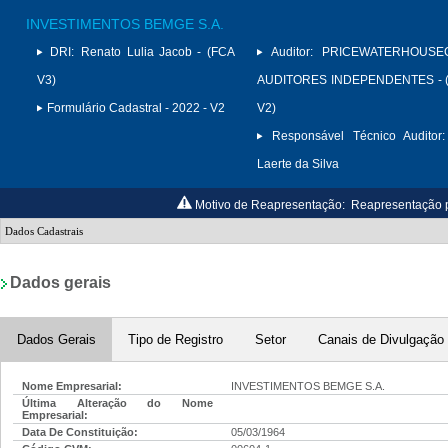
INVESTIMENTOS BEMGE S.A.
DRI:
Renato Lulia Jacob - (FCA
Auditor:
PRICEWATERHOUSE
V3)
AUDITORES INDEPENDENTES - (
Formulário Cadastral - 2022 - V2
V2)
Responsável Técnico Auditor:
Laerte da Silva
Motivo de Reapresentação:
Reapresentação p