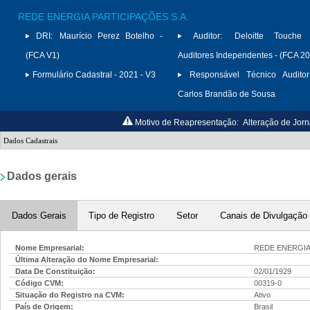
REDE ENERGIA PARTICIPAÇÕES S.A.
DRI:
Maurício Perez Botelho -
Auditor:
Deloitte Touche
(FCA V1)
Auditores Independentes - (FCA 2
Formulário Cadastral - 2021 - V3
Responsável Técnico Auditor
Carlos Brandão de Sousa
Motivo de Reapresentação:
Alteração de Jorn