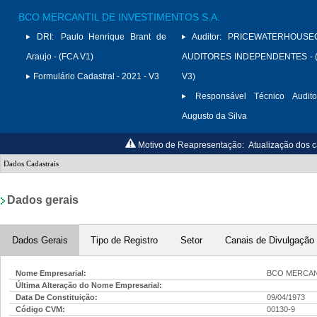
BCO MERCANTIL DE INVESTIMENTOS S.A.
DRI:
Paulo Henrique Brant de
Auditor:
PRICEWATERHOUSE
Araujo - (FCA V1)
AUDITORES INDEPENDENTES - (
Formulário Cadastral - 2021 - V3
V3)
Responsável Técnico Audito
Augusto da Silva
Motivo de Reapresentação:
Atualização dos c