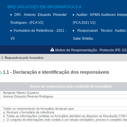
BRQ SOLUCOES EM INFORMATICA S.A.
DRI:
Antonio Eduardo Pimentel
Auditor:
KPMG Auditores Indep
Rodrigues - (FCA V2)
(FCA 2021 V2)
Formulário de Referência - 2021 -
Responsável Técnico Auditor:
V5
Satie Shikibu
Motivo de Reapresentação:
Protocolo IPE: 0