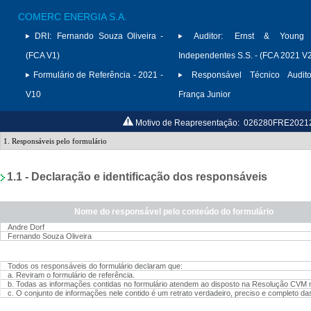
COMERC ENERGIA S.A.
DRI:
Fernando Souza Oliveira -
Auditor:
Ernst & Young A
(FCA V1)
Independentes S.S. - (FCA 2021 V
Formulário de Referência - 2021 -
Responsável Técnico Audito
V10
França Junior
Motivo de Reapresentação:
026280FRE2021202