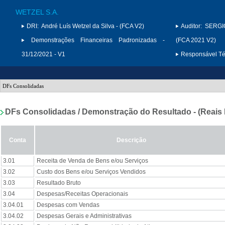
WETZEL S.A.
DRI:
André Luís Wetzel da Silva - (FCA V2)
Auditor:
SERGI
Demonstrações Financeiras Padronizadas -
(FCA 2021 V2)
31/12/2021 - V1
Responsável Téc