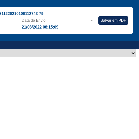
311220210100112743-79
Data do Envio
-
Salvar em PDF
21/03/2022 08:15:09