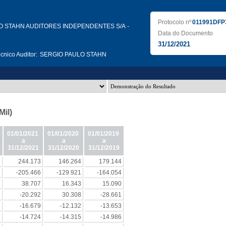
Protocolo nº
011991DFP
O STAHN AUDITORES INDEPENDENTES S/A -
Data do Documento
31/12/2021
nico Auditor:
SERGIO PAULO STAHN