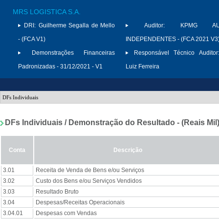
MRS LOGISTICA S.A.
DRI:
Guilherme Segalla de Mello
Auditor:
KPMG AUD
- (FCA V1)
INDEPENDENTES - (FCA 2021 V3
Demonstrações Financeiras
Responsável Técnico Auditor
Padronizadas - 31/12/2021 - V1
Luiz Ferreira