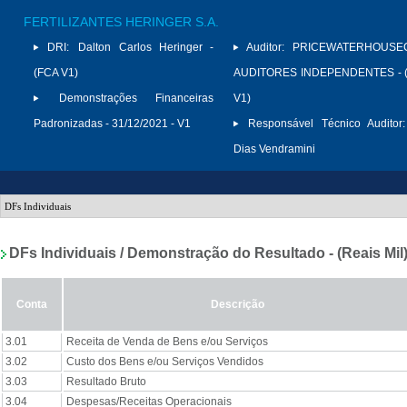
FERTILIZANTES HERINGER S.A.
DRI:
Dalton Carlos Heringer -
Auditor:
PRICEWATERHOUSE
(FCA V1)
AUDITORES INDEPENDENTES - (
Demonstrações Financeiras
V1)
Padronizadas - 31/12/2021 - V1
Responsável Técnico Auditor:
Dias Vendramini