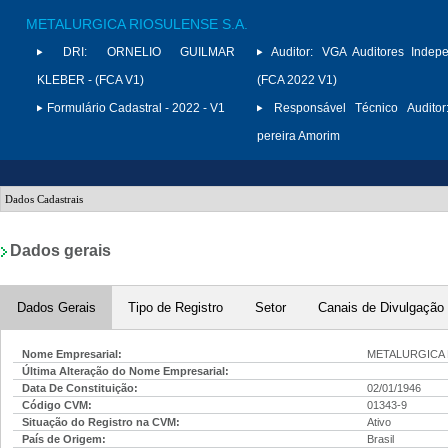
METALURGICA RIOSULENSE S.A.
DRI:
ORNELIO GUILMAR
Auditor:
VGA Auditores Indepe
KLEBER - (FCA V1)
(FCA 2022 V1)
Formulário Cadastral - 2022 - V1
Responsável Técnico Auditor
pereira Amorim