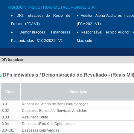
NORDON INDUSTRIAS METALURGICAS S.A.
DRI:
Elizabeth do Rocio de
Auditor:
Alpha Auditores Indep
Freitas - (FCA V1)
(FCA 2021 V1)
Demonstrações Financeiras
Responsável Técnico Auditor:
Padronizadas - 31/12/2021 - V1
Machado