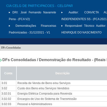
CIA CELG DE PARTICIPACOES - CELGPAR
DRI:
José Fernando Navarrete
Auditor:
CONVICTA AU
Pena - (FCA V2)
INDEPENDENTES SS - (FCA 2021
Demonstrações Financeiras
Responsável Técnico Auditor:
Padronizadas - 31/12/2021 - V1
HENRIQUE DO NASCIMENTO