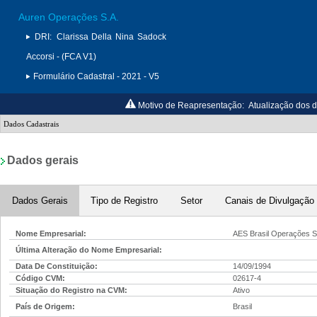
Auren Operações S.A.
DRI:
Clarissa Della Nina Sadock
Accorsi - (FCA V1)
Formulário Cadastral - 2021 - V5
Motivo de Reapresentação:
Atualização dos 