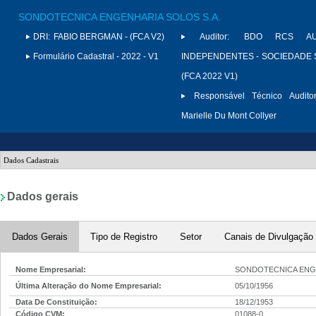
SONDOTECNICA ENGENHARIA SOLOS S.A.
DRI:
FABIO BERGMAN - (FCA V2)
Auditor:
BDO RCS AU
Formulário Cadastral - 2022 - V1
INDEPENDENTES - SOCIEDADE S
(FCA 2022 V1)
Responsável Técnico Auditor
Marielle Du Mont Collyer