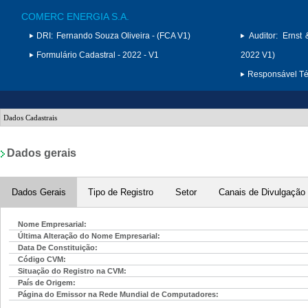
COMERC ENERGIA S.A.
DRI:
Fernando Souza Oliveira - (FCA V1)
Auditor:
Ernst 
Formulário Cadastral - 2022 - V1
2022 V1)
Responsável Téc