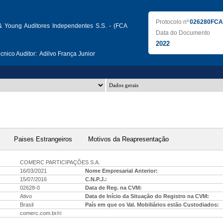
Protocolo nº
026280FCA
& Young Auditores Independentes S.S. - (FCA
Data do Documento
2022
nico Auditor:
Adilvo França Junior