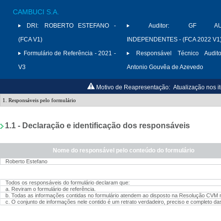
CAMBUCI S.A.
DRI:
ROBERTO ESTEFANO -
Auditor:
GF AUD
(FCA V1)
INDEPENDENTES - (FCA 2022 V1
Formulário de Referência - 2021 -
Responsável Técnico Audito
V3
Antonio Gouvêa de Azevedo
Motivo de Reapresentação:
Atualização nos i