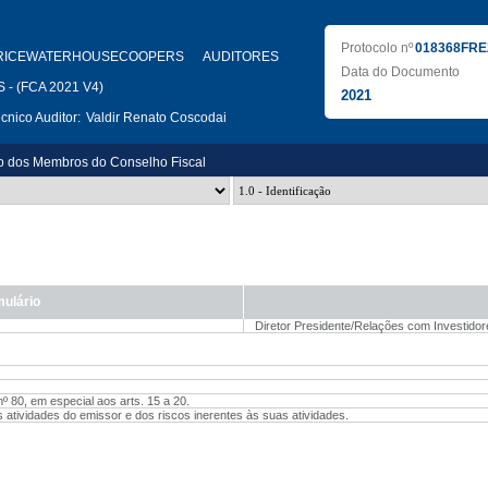
Protocolo nº
018368FRE
RICEWATERHOUSECOOPERS AUDITORES
Data do Documento
- (FCA 2021 V4)
2021
nico Auditor:
Valdir Renato Coscodai
o dos Membros do Conselho Fiscal