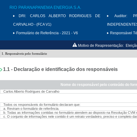
RIO PARANAPANEMA ENERGIA S.A.
DRI:
CARLOS ALBERTO RODRIGUES DE
Auditor:
P
CARVALHO - (FCA V1)
INDEPENDENTES 
Formulário de Referência - 2021 - V6
Responsável Téc
Motivo de Reapresentação:
Eleiçã