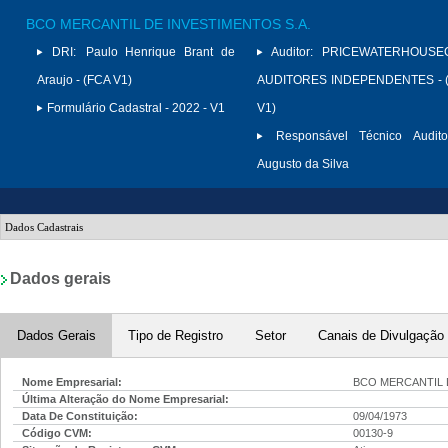
BCO MERCANTIL DE INVESTIMENTOS S.A.
DRI:
Paulo Henrique Brant de
Auditor:
PRICEWATERHOUSE
Araujo - (FCA V1)
AUDITORES INDEPENDENTES - (
Formulário Cadastral - 2022 - V1
V1)
Responsável Técnico Audito
Augusto da Silva