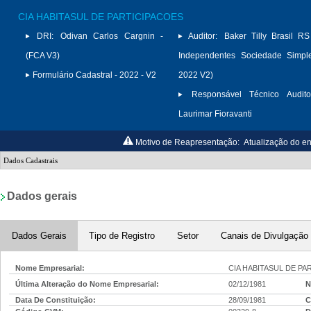
CIA HABITASUL DE PARTICIPACOES
DRI:
Odivan Carlos Cargnin -
Auditor:
Baker Tilly Brasil RS
(FCA V3)
Independentes Sociedade Simpl
Formulário Cadastral - 2022 - V2
2022 V2)
Responsável Técnico Audito
Laurimar Fioravanti
Motivo de Reapresentação:
Atualização do e