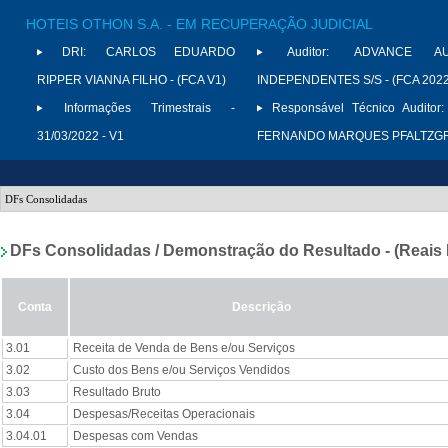
HOTEIS OTHON S.A. - EM RECUPERAÇÃO JUDICIAL
DRI:
CARLOS EDUARDO
Auditor:
ADVANCE AU
RIPPER VIANNA FILHO - (FCA V1)
INDEPENDENTES S/S - (FCA 2022
Informações Trimestrais -
Responsável Técnico Auditor:
31/03/2022 - V1
FERNANDO MARQUES PFALTZG