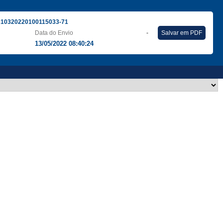
310320220100115033-71
Data do Envio
-
Salvar em PDF
13/05/2022 08:40:24