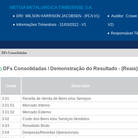
METISA METALURGICA TIMBOENSE S.A.
DRI:
WILSON HARRISON JACOBSEN - (FCA V1)
Auditor:
Crowe 
Informações Trimestrais - 31/03/2022 - V1
V2)
Responsável Téc