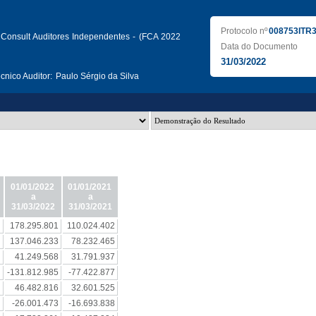
Protocolo nº
008753ITR
Consult Auditores Independentes - (FCA 2022
Data do Documento
31/03/2022
nico Auditor:
Paulo Sérgio da Silva