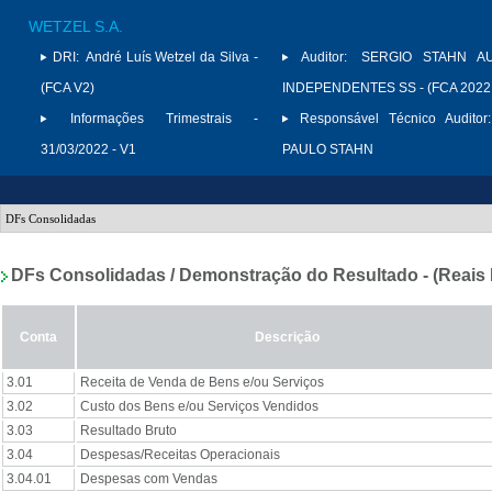
WETZEL S.A.
DRI:
André Luís Wetzel da Silva -
Auditor:
SERGIO STAHN A
(FCA V2)
INDEPENDENTES SS - (FCA 2022
Informações Trimestrais -
Responsável Técnico Auditor:
31/03/2022 - V1
PAULO STAHN