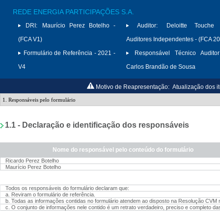
REDE ENERGIA PARTICIPAÇÕES S.A.
DRI:
Maurício Perez Botelho -
Auditor:
Deloitte Touche
(FCA V1)
Auditores Independentes - (FCA 2
Formulário de Referência - 2021 -
Responsável Técnico Auditor
V4
Carlos Brandão de Sousa
Motivo de Reapresentação:
Atualização dos i