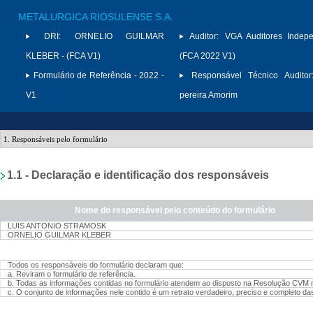
METALURGICA RIOSULENSE S.A.
DRI:
ORNELIO GUILMAR
Auditor:
VGA Auditores Indepe
KLEBER - (FCA V1)
(FCA 2022 V1)
Formulário de Referência - 2022 -
Responsável Técnico Auditor
V1
pereira Amorim