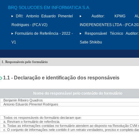
BRQ SOLUCOES EM INFORMATICA S.A.
DRI:
Antonio Eduardo Pimentel
Auditor:
KPMG AUD
Rodrigues - (FCA V2)
INDEPENDENTES LTDA - (FCA 20
Formulário de Referência - 2022 -
Responsável Técnico Auditor:
V1
Satie Shikibu