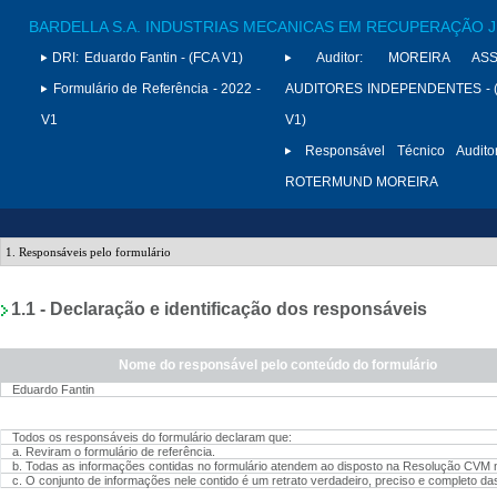
BARDELLA S.A. INDUSTRIAS MECANICAS EM RECUPERAÇÃO J
DRI:
Eduardo Fantin - (FCA V1)
Auditor:
MOREIRA ASS
Formulário de Referência - 2022 -
AUDITORES INDEPENDENTES - (
V1
V1)
Responsável Técnico Auditor
ROTERMUND MOREIRA