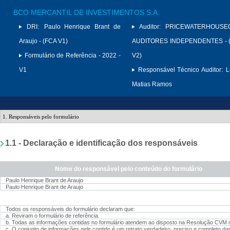
BCO MERCANTIL DE INVESTIMENTOS S.A.
DRI:
Paulo Henrique Brant de
Auditor:
PRICEWATERHOUSE
Araujo - (FCA V1)
AUDITORES INDEPENDENTES - (
Formulário de Referência - 2022 -
V2)
V1
Responsável Técnico Auditor:
L
Matias Ramos