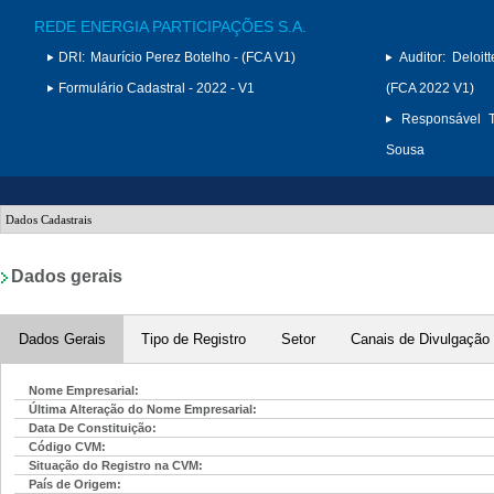
REDE ENERGIA PARTICIPAÇÕES S.A.
DRI:
Maurício Perez Botelho - (FCA V1)
Auditor:
Deloit
Formulário Cadastral - 2022 - V1
(FCA 2022 V1)
Responsável T
Sousa