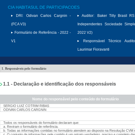
CIA HABITASUL DE PARTICIPACOES
DRI:
Odivan Carlos Cargnin -
Auditor:
Baker Tilly Brasil RS
(FCA V3)
Independentes Sociedade Simpl
Formulário de Referência - 2022 -
2022 V2)
V1
Responsável Técnico Audito
Laurimar Fioravanti