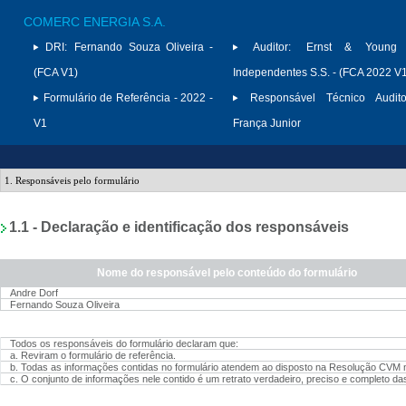
COMERC ENERGIA S.A.
DRI:
Fernando Souza Oliveira -
Auditor:
Ernst & Young A
(FCA V1)
Independentes S.S. - (FCA 2022 V
Formulário de Referência - 2022 -
Responsável Técnico Audito
V1
França Junior