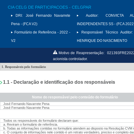
CIA CELG DE PARTICIPACOES - CELGPAR
DRI:
José Fernando Navarrete
Auditor:
CONVICTA AU
Pena - (FCA V2)
INDEPENDENTES SS - (FCA 2022
Formulário de Referência - 2022 -
Responsável Técnico Auditor:
V2
HENRIQUE DO NASCIMENTO
Motivo de Reapresentação:
021393FRE20222
acionista controlador.