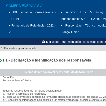
COMERC ENERGIA S.A.
DRI:
Fernando Souza Oliveira -
Auditor:
Ernst & Young A
(FCA V1)
Independentes S.S. - (FCA 2022 V
Formulário de Referência - 2022 -
Responsável Técnico Audito
V3
França Junior
Motivo de Reapresentação:
Ajustes no Item 1