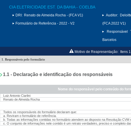
CIA ELETRICIDADE EST. DA BAHIA - COELBA
DRI:
Renato de Almeida Rocha - (FCA V1)
Auditor:
Deloit
Formulário de Referência - 2022 - V2
(FCA 2022 V1)
Responsável T
Barcelos
Motivo de Reapresentação:
Itens 