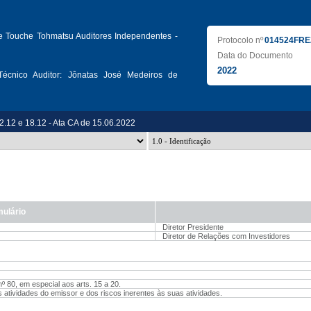
te Touche Tohmatsu Auditores Independentes -
Protocolo nº
014524FRE
Data do Documento
2022
écnico Auditor:
Jônatas José Medeiros de
12.12 e 18.12 - Ata CA de 15.06.2022