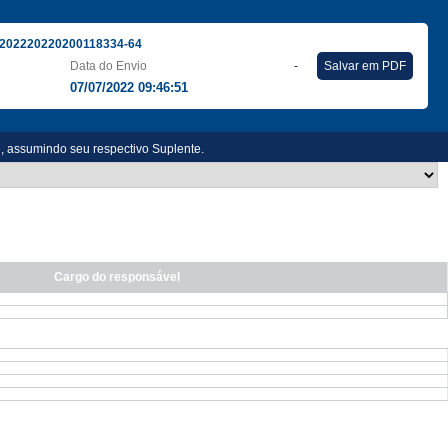
202220220200118334-64
Data do Envio
-
Salvar em PDF
07/07/2022 09:46:51
e, assumindo seu respectivo Suplente.