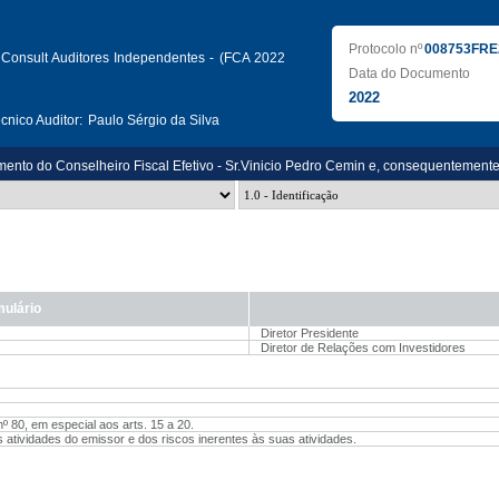
Protocolo nº
008753FRE
Consult Auditores Independentes - (FCA 2022
Data do Documento
2022
nico Auditor:
Paulo Sérgio da Silva
mento do Conselheiro Fiscal Efetivo - Sr.Vinicio Pedro Cemin e, consequentement