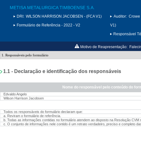
METISA METALURGICA TIMBOENSE S.A.
DRI:
WILSON HARRISON JACOBSEN - (FCA V1)
Auditor:
Crowe 
Formulário de Referência - 2022 - V2
V1)
Responsável Téc
Motivo de Reapresentação:
Faleci