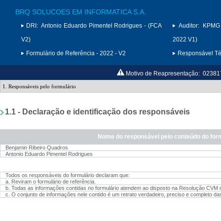
BRQ SOLUCOES EM INFORMATICA S.A.
DRI:
Antonio Eduardo Pimentel Rodrigues - (FCA
Auditor:
KPMG 
V2)
2022 V1)
Formulário de Referência - 2022 - V2
Responsável Téc
Motivo de Reapresentação:
02381