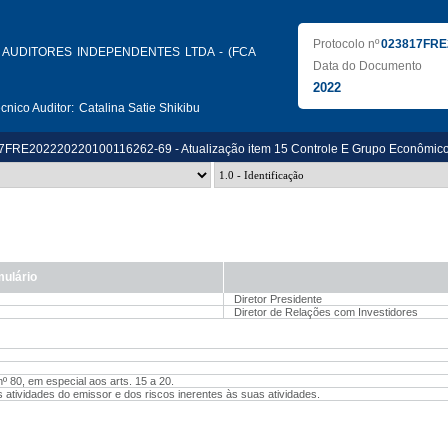
Protocolo nº
023817FRE
AUDITORES INDEPENDENTES LTDA - (FCA
Data do Documento
2022
nico Auditor:
Catalina Satie Shikibu
7FRE202220220100116262-69 - Atualização item 15 Controle E Grupo Econômic