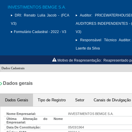
INVESTIMENTOS BEMGE S.A.
DRI:
Renato Lulia Jacob - (FCA
Auditor:
PRICEWATERHOUSE
V3)
AUDITORES INDEPENDENTES - (
Formulário Cadastral - 2022 - V3
V3)
Responsável Técnico Auditor:
Laerte da Silva
Motivo de Reapresentação:
Reapresentado par