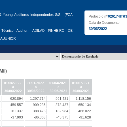
 & Young Auditores Independentes S/S - (FCA
Protocolo nº
026174ITR
Data do Documento
30/06/2022
Técnico Auditor:
ADILVO PINHEIRO DE
CA JUNIOR