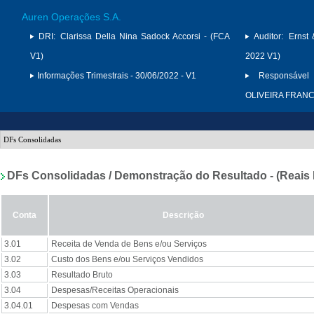
Auren Operações S.A.
DRI:
Clarissa Della Nina Sadock Accorsi - (FCA
Auditor:
Ernst
V1)
2022 V1)
Informações Trimestrais - 30/06/2022 - V1
Responsável 
OLIVEIRA FRAN