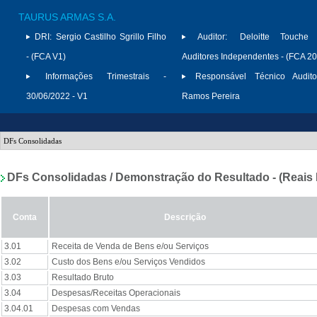
TAURUS ARMAS S.A.
DRI:
Sergio Castilho Sgrillo Filho
Auditor:
Deloitte Touche
- (FCA V1)
Auditores Independentes - (FCA 2
Informações Trimestrais -
Responsável Técnico Audito
30/06/2022 - V1
Ramos Pereira