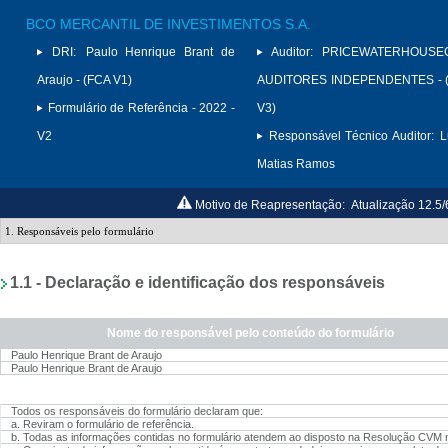
BCO MERCANTIL DE INVESTIMENTOS S.A.
DRI:
Paulo Henrique Brant de
Auditor:
PRICEWATERHOUSE
Araujo - (FCA V1)
AUDITORES INDEPENDENTES - (
Formulário de Referência - 2022 -
V3)
V2
Responsável Técnico Auditor:
L
Matias Ramos
Motivo de Reapresentação:
Atualização 12.5/