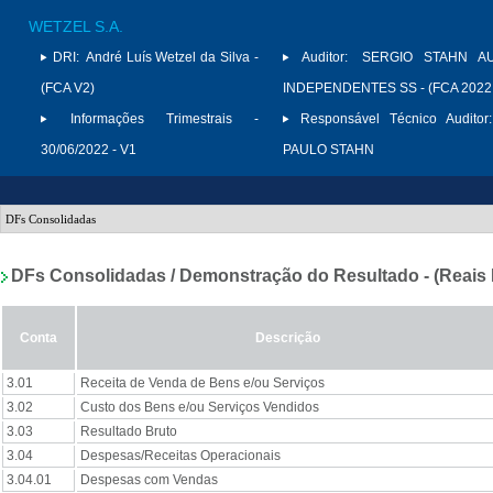
WETZEL S.A.
DRI:
André Luís Wetzel da Silva -
Auditor:
SERGIO STAHN A
(FCA V2)
INDEPENDENTES SS - (FCA 2022
Informações Trimestrais -
Responsável Técnico Auditor:
30/06/2022 - V1
PAULO STAHN