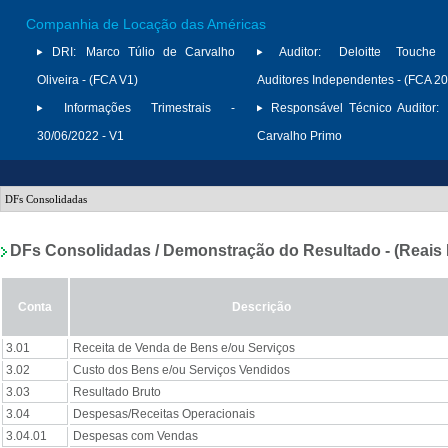
Companhia de Locação das Américas
DRI:
Marco Túlio de Carvalho
Auditor:
Deloitte Touche
Oliveira - (FCA V1)
Auditores Independentes - (FCA 2
Informações Trimestrais -
Responsável Técnico Auditor:
30/06/2022 - V1
Carvalho Primo