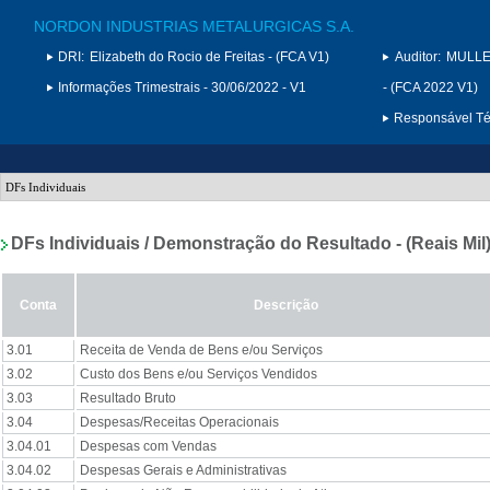
NORDON INDUSTRIAS METALURGICAS S.A.
DRI:
Elizabeth do Rocio de Freitas - (FCA V1)
Auditor:
MULLE
Informações Trimestrais - 30/06/2022 - V1
- (FCA 2022 V1)
Responsável Téc