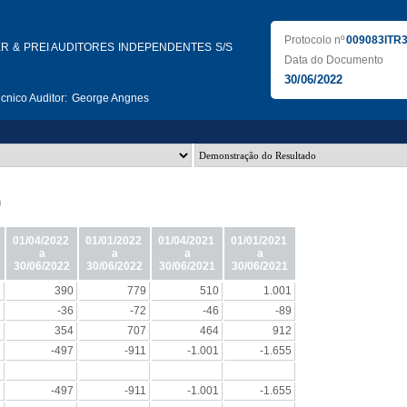
Protocolo nº
009083ITR
R & PREI AUDITORES INDEPENDENTES S/S
Data do Documento
30/06/2022
nico Auditor:
George Angnes