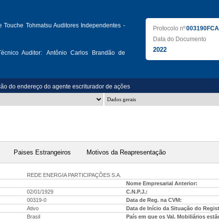
te Touche Tohmatsu Auditores Independentes -
Protocolo nº
003190FCA
Data do Documento
2022
écnico Auditor:
Antônio Carlos Brandão de
ção do endereço do agente escriturador de ações