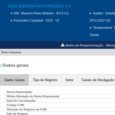
REDE ENERGIA PARTICIPAÇÕES S.A.
DRI:
Maurício Perez Botelho - (FCA V1)
Auditor:
Deloit
Formulário Cadastral - 2022 - V2
(FCA 2022 V2)
Responsável T
Sousa
Motivo de Reapresentação:
Altera