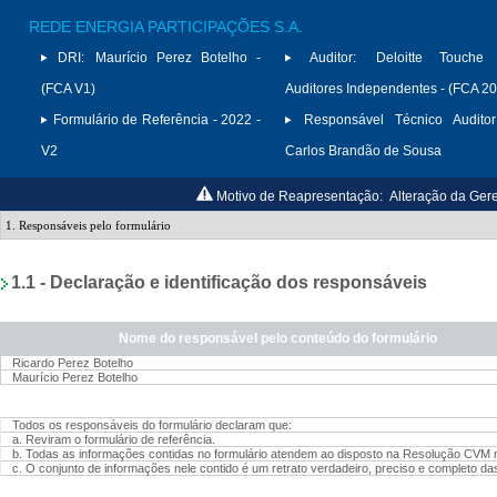
REDE ENERGIA PARTICIPAÇÕES S.A.
DRI:
Maurício Perez Botelho -
Auditor:
Deloitte Touche
(FCA V1)
Auditores Independentes - (FCA 2
Formulário de Referência - 2022 -
Responsável Técnico Auditor
V2
Carlos Brandão de Sousa
Motivo de Reapresentação:
Alteração da Gere