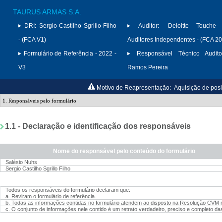
TAURUS ARMAS S.A.
DRI:
Sergio Castilho Sgrillo Filho
Auditor:
Deloitte Touche
- (FCA V1)
Auditores Independentes - (FCA 2
Formulário de Referência - 2022 -
Responsável Técnico Audito
V3
Ramos Pereira
Motivo de Reapresentação:
Aquisição de posi