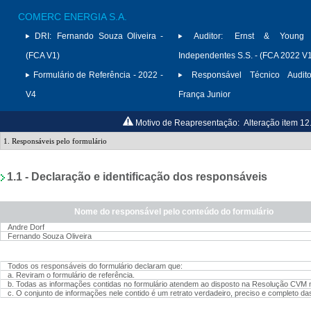
COMERC ENERGIA S.A.
DRI:
Fernando Souza Oliveira -
Auditor:
Ernst & Young A
(FCA V1)
Independentes S.S. - (FCA 2022 V
Formulário de Referência - 2022 -
Responsável Técnico Audito
V4
França Junior
Motivo de Reapresentação:
Alteração item 12