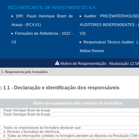
BCO MERCANTIL DE INVESTIMENTOS S.A.
DRI:
Paulo Henrique Brant de
Auditor:
PRICEWATERHOUSE
Araujo - (FCA V1)
AUDITORES INDEPENDENTES - (
Formulário de Referência - 2022 -
V3)
V3
Responsável Técnico Auditor:
L
Matias Ramos
Motivo de Reapresentação:
Atualização 12.5/