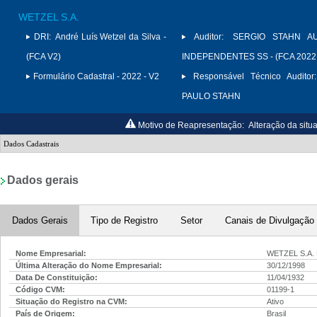
WETZEL S.A.
DRI:
André Luís Wetzel da Silva -
Auditor:
SERGIO STAHN A
(FCA V2)
INDEPENDENTES SS - (FCA 2022
Formulário Cadastral - 2022 - V2
Responsável Técnico Auditor:
PAULO STAHN
Motivo de Reapresentação:
Alteração da sit